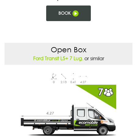
BOOK
Open Box
Ford Transit L5+ 7 Lug.
or similar
0
2.13
0.41
4.27