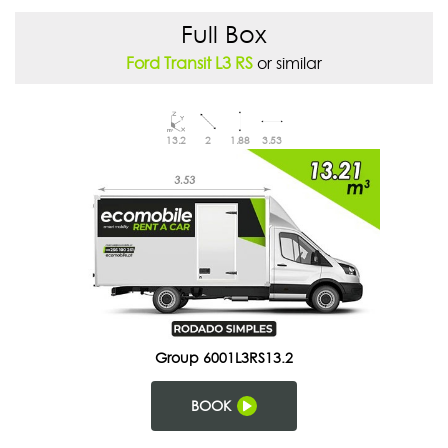
Full Box
Ford Transit L3 RS
or similar
13.2
2
1.88
3.53
Group 6001L3RS13.2
BOOK