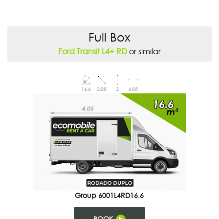
Full Box
Ford Transit L4+ RD
or similar
16.6
2.05
2
4.05
Group 6001L4RD16.6
BOOK