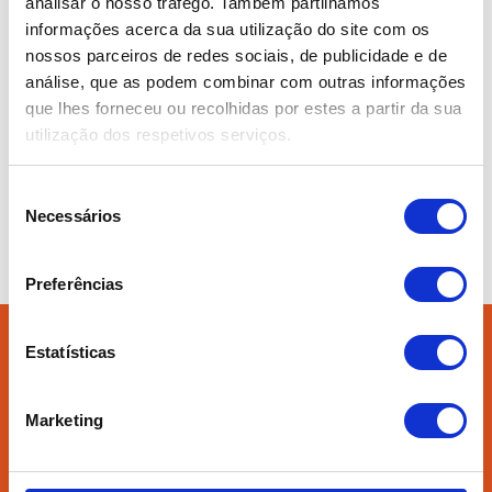
analisar o nosso tráfego. Também partilhamos
informações acerca da sua utilização do site com os
nossos parceiros de redes sociais, de publicidade e de
análise, que as podem combinar com outras informações
Group 6001L4CDRS
que lhes forneceu ou recolhidas por estes a partir da sua
utilização dos respetivos serviços.
BOOK
Seleção
Necessários
de
Enjoy
OUR DEALS
consentimento
Preferências
Estatísticas
Marketing