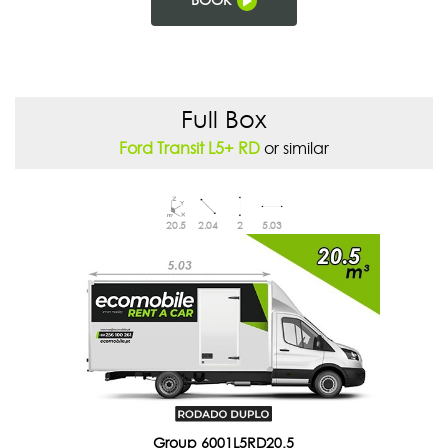
Full Box
Ford Transit L5+ RD
or similar
20.5
2.04
2
5.03
Group 6001L5RD20.5