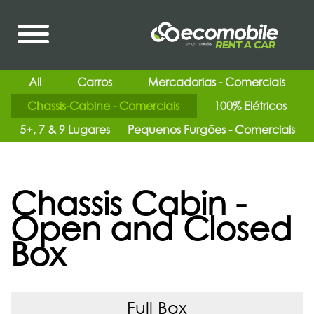
All
Carros
Mercadorias - Comerciais
Chassis-Cabine - Comerciais
100% Elétricos
5+, 7 & 9 Lugares
Pequenos Furgões - Comerciais
Chassis Cabin -
Open and Closed
Box
Full Box