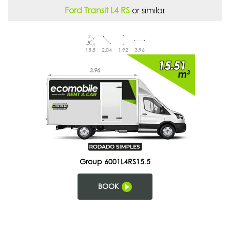
Ford Transit L4 RS
or similar
15.5
2.04
1.92
3.96
Group 6001L4RS15.5
BOOK