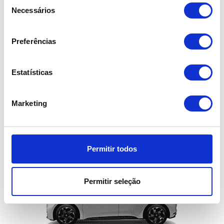
Seleção
Necessários
de
consentimento
Preferências
Grupo A00E
RESERVAR
Estatísticas
Marketing
Familiar
Volkswagen ID.3
ou similar
Permitir todos
Permitir seleção