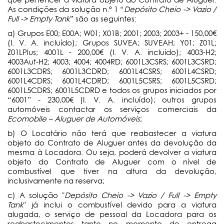
As condições da solução n.º 1 “
Depósito Cheio -> Vazio /
Full -> Empty Tank
” são as seguintes:
a) Grupos E00; E00A; W01; X01B; 2001; 2003; 2003+ - 150,00€
(I. V. A. incluído); Grupos SUVEA; SUVEAH; Y01; Z01L;
Z01LPlus; 4001L - 200,00€ (I. V. A. incluído); 4003-H2;
4003Aut-H2; 4003; 4004; 4004RD; 6001L3CSRS; 6001L3CSRD;
6001L3CDRS; 6001L3CDRD; 6001L4CSRS; 6001L4CSRD;
6001L4CDRS; 6001L4CDRD; 6001L5CSRS; 6001L5CSRD;
6001L5CDRS; 6001L5CDRD e todos os grupos iniciados por
“6001” - 230,00€ (I. V. A. incluído); outros grupos
automóveis contactar os serviços comerciais da
Ecomobile – Aluguer de Automóveis
;
b) O Locatário não terá que reabastecer a viatura
objeto do Contrato de Aluguer antes da devolução da
mesma à Locadora. Ou seja, poderá devolver a viatura
objeto do Contrato de Aluguer com o nível de
combustível que tiver na altura da devolução,
inclusivamente na reserva;
c) A solução "
Depósito Cheio -> Vazio / Full -> Empty
Tank
" já inclui o combustível devido para a viatura
alugada, o serviço de pessoal da Locadora para os
reabastecimentos tanto no momento de entrega