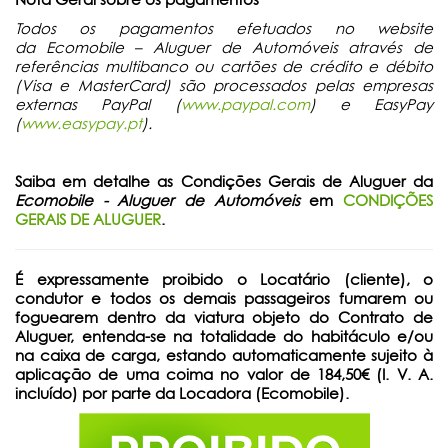
Todos os pagamentos efetuados no website
da
Ecomobile – Aluguer de Automóveis através de
referências multibanco ou cartões de crédito e débito
(Visa e MasterCard) são processados pelas empresas
externas PayPal (
www.paypal.com
) e EasyPay
(
www.easypay.pt
).
Saiba em detalhe as Condições Gerais de Aluguer da
Ecomobile - Aluguer de Automóveis
em
CONDIÇÕES
GERAIS DE ALUGUER
.
É expressamente proibido o Locatário (cliente), o
condutor e todos os demais passageiros fumarem ou
foguearem dentro da viatura objeto do Contrato de
Aluguer, entenda-se na totalidade do habitáculo e/ou
na caixa de carga, estando automaticamente sujeito à
aplicação de uma coima no valor de 184,50€ (I. V. A.
incluído) por parte da Locadora (Ecomobile).