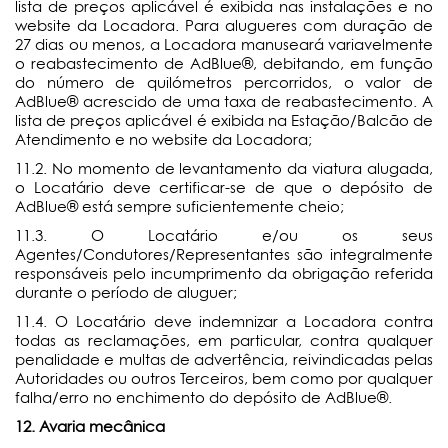
lista de preços aplicável é exibida nas instalações e no
website da Locadora. Para alugueres com duração de
27 dias ou menos, a Locadora
manuseará variavelmente
o reabastecimento de AdBlue®, debitando, em função
do número de quilómetros percorridos, o valor de
AdBlue® acrescido de uma taxa de reabastecimento. A
lista de preços aplicável é exibida na Estação/Balcão de
Atendimento e no website da Locadora;
11.2. No momento de levantamento da viatura alugada,
o Locatário deve certificar-se de que o depósito de
AdBlue® está sempre suficientemente cheio;
11.3. O Locatário e/ou os seus
Agentes/Condutores/Representantes são integralmente
responsáveis pelo incumprimento da obrigação referida
durante o período de aluguer;
11.4. O Locatário deve indemnizar a Locadora
contra
todas as reclamações, em particular, contra qualquer
penalidade e multas de advertência, reivindicadas pelas
Autoridades ou outros Terceiros, bem como por qualquer
falha/erro no enchimento do depósito de AdBlue®.
12. Avaria mecânica