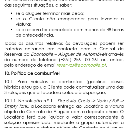
das seguintes situações, a saber:
se o aluguer terminar mais cedo;
se o Cliente não comparecer para levantar a
viatura;
se a reserva for cancelada com menos de 48 horas
de antecedência.
Todos os assuntos relativos às devoluções podem ser
tratados entrando em contacto com a Central de
Reservas da
Ecomobile – Aluguer de Automóveis
através
do número de telefone (+351) 256 100 261 ou, então,
pelo endereço de email
reservas@ecomobile.pt
.
10. Política de combustível
10.1. Para veículos a combustão (gasolina, diesel,
hibrídos e/ou gpl), o Cliente pode contratualizar uma das
3 soluções que a Locadora coloca à disposição;
10.1.1. Na solução n.º 1 –
Depósito Cheio -> Vazio / Full ->
Empty Tank
, a Locadora entrega ao Locatário a viatura
objeto do Contrato de Aluguer com o depósito cheio. O
Locatário terá que liquidar o valor correspondente à
solução apresentada, mediante o grupo automóvel a
que pertencer a viatura objeto do Contrato de Aluguer.