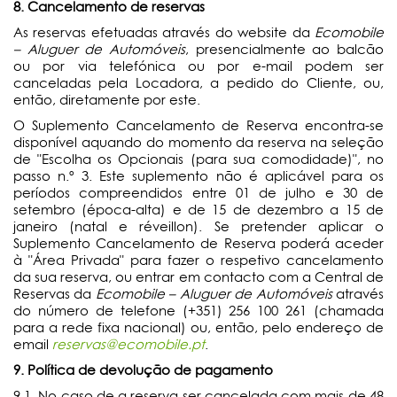
8. Cancelamento de reservas
As reservas efetuadas através do website da
Ecomobile
– Aluguer de Automóveis
, presencialmente ao balcão
ou por via telefónica ou por e-mail podem ser
canceladas pela Locadora, a pedido do Cliente, ou,
então, diretamente por este.
O Suplemento Cancelamento de Reserva encontra-se
disponível aquando do momento da reserva na seleção
de "Escolha os Opcionais (para sua comodidade)", no
passo n.º 3. Este suplemento não é aplicável para os
períodos compreendidos entre 01 de julho e 30 de
setembro (época-alta) e de 15 de dezembro a 15 de
janeiro (natal e réveillon). Se pretender aplicar o
Suplemento Cancelamento de Reserva poderá aceder
à "Área Privada" para fazer o respetivo cancelamento
da sua reserva, ou entrar em contacto com a Central de
Reservas da
Ecomobile – Aluguer de Automóveis
através
do número de telefone (+351) 256 100 261 (chamada
para a rede fixa nacional) ou, então, pelo endereço de
email
reservas@ecomobile.pt
.
9. Política de devolução de pagamento
9.1. No caso de a reserva ser cancelada com mais de 48