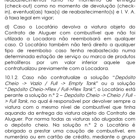
(check-out) como no momento de devolução (check-
in), eventual(ais) taxa(s) de reabastecimento(s) e I. V. A.
à taxa legal em vigor;
d) Caso o Locatário devolva a viatura objeto do
Contrato de Aluguer com combustível que não foi
utilizado a Locadora não reembolsará em qualquer
caso. O Locatário também não terá direito a qualquer
tipo de reembolso caso tenha reabastecido numa
determinada estação de serviço ou marca de produtos
petrolíferos por um valor inferior aquele que
contratualizou previamente com a Locadora.
10.1.2. Caso não contratualize a solução “
Depósito
Cheio -> Vazio / Full -> Empty Tank
” ou a solução
“
Depósito Cheio->Flex / Full->Flex Tank”
, o Locatário está
perante a solução n.º 2 –
Depósito Cheio -> Cheio / Full -
> Full Tank
, no qual é responsável por devolver sempre a
viatura com o mesmo nível de combustível que tinha
aquando da entrega da viatura objeto do Contrato de
Aluguer. Por norma todas as viaturas são alugadas com
o depósito cheio. Na solução n.º 2 o Locatário é
obrigado a prestar uma caução de combustível, em
numerário ou em cartão de crédito, mediante o grupo