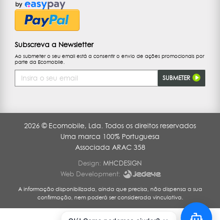
Subscreva a Newsletter
Ao submeter o seu email está a consentir o envio de ações promocionais por
parte da Ecomobile.
Endereço
SUBMETER
de
Email
2026 © Ecomobile, Lda. Todos os direitos reservados
Uma marca 100% Portuguesa
Associada ARAC 358
Design:
MHCDESIGN
Web Development:
A informação disponibilizada, ainda que precisa, não dispensa a sua
confirmação, nem poderá ser considerada vinculativa.