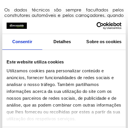
Os dados técnicos são sempre facultados pelos
construtores automóveis e pelos carroçadores, quando
se trata de viaturas chassis-cabine, pelo meio de
consulta online ou em modo físico. Por conseguinte, a
Ecomobile declina qualquer responsabilidade, direta ou
indireta, pelos mesmos, sendo sempre o cliente
Consentir
Detalhes
Sobre os cookies
responsável por averiguar e atestar ao vivo e in loco,
primordialmente nas instalações da Ecomobile, se a
viatura reservada se adequa às suas pretensões. Em
nenhum momento a Ecomobile substitui o cliente pela
Este website utiliza cookies
decisão de qual a viatura comercial ideal para
determinada tarefa.
Utilizamos cookies para personalizar conteúdo e
anúncios, fornecer funcionalidades de redes sociais e
analisar o nosso tráfego. Também partilhamos
Os dados, elementos e caraterísticas, nomeadamente
imagens, disponibilizados nas fichas técnicas não são
informações acerca da sua utilização do site com os
vinculativos nem contratuais. Devem ser sempre
nossos parceiros de redes sociais, de publicidade e de
observados e analisados numa ótica de meramente
análise, que as podem combinar com outras informações
indicativos e próximos da realidade. A Ecomobile
que lhes forneceu ou recolhidas por estes a partir da sua
reserva-se no direito de declinar qualquer lapso ou erro,
nomeadamente nas medidas de caixas de carga ou
utilização dos respetivos serviços.
dimensões exatas das viaturas que se encontram em