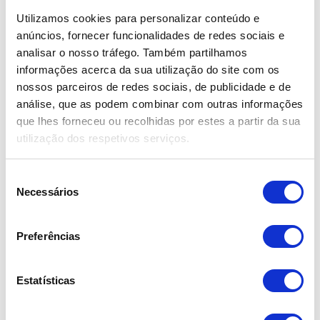
Utilizamos cookies para personalizar conteúdo e
Posso devolver o veículo elétrico com menos
carga de bateria do que aquilo que levantei?
anúncios, fornecer funcionalidades de redes sociais e
analisar o nosso tráfego. Também partilhamos
Onde posso carregar a bateria do carro elétrico?
informações acerca da sua utilização do site com os
nossos parceiros de redes sociais, de publicidade e de
análise, que as podem combinar com outras informações
Serviço de Portagens / e-Toll da
que lhes forneceu ou recolhidas por estes a partir da sua
Ecomobile - Aluguer de
utilização dos respetivos serviços.
Automóveis
Seleção
Porquê o Serviço de Portagens / e-Toll da
Necessários
de
Ecomobile - Aluguer de Automóveis?
consentimento
Quais os benefícios para o Cliente ao
Preferências
contratualizar automaticamente o Serviço da Via
Verde na Ecomobile?
Estatísticas
Como aderir ao Serviço de Portagens / e-Toll da
Ecomobile - Aluguer de Automóveis?