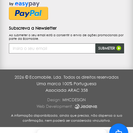
Subscreva a Newsletter
Ao submeter o seu email está a consentir o envio de ações promocionais por
parte da Ecomobile.
Endereço
SUBMETER
de
Email
2026 © Ecomobile, Lda. Todos os direitos reservados
Uma marca 100% Portuguesa
Associada ARAC 358
Design:
MHCDESIGN
Web Development:
A informação disponibilizada, ainda que precisa, não dispensa a sua
confirmação, nem poderá ser considerada vinculativa.