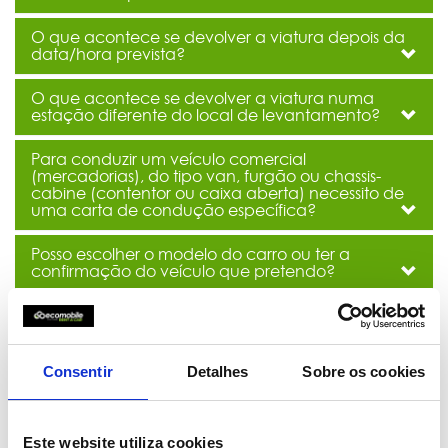
O que acontece se devolver a viatura depois da
data/hora prevista?
O que acontece se devolver a viatura numa
estação diferente do local de levantamento?
Para conduzir um veículo comercial
(mercadorias), do tipo van, furgão ou chassis-
cabine (contentor ou caixa aberta) necessito de
uma carta de condução específica?
Posso escolher o modelo do carro ou ter a
confirmação do veículo que pretendo?
A Ecomobile tem alguma solução de combustível
para o aluguer da minha viatura?
Consentir
Detalhes
Sobre os cookies
O que é o AdBlue®?
Posso fumar dentro do veículo alugado na
Ecomobile?
Este website utiliza cookies