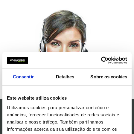
Consentir
Detalhes
Sobre os cookies
Este website utiliza cookies
Precisa de uma resposta rápida sobre os nossos serviços
Utilizamos cookies para personalizar conteúdo e
de aluguer? ESTAMOS AQUI PARA O AJUDAR.
anúncios, fornecer funcionalidades de redes sociais e
Ligue para a Central de Reservas ou utilize o
F
ormulário de Contacto
.
analisar o nosso tráfego. Também partilhamos
Telefone para saber a disponibilidade na reserva do seu veículo, ou
simplesmente para esclarecer dúvidas. Se precisar de um orçamento
informações acerca da sua utilização do site com os
personalizado ou obter informações sobre um aluguer específico,