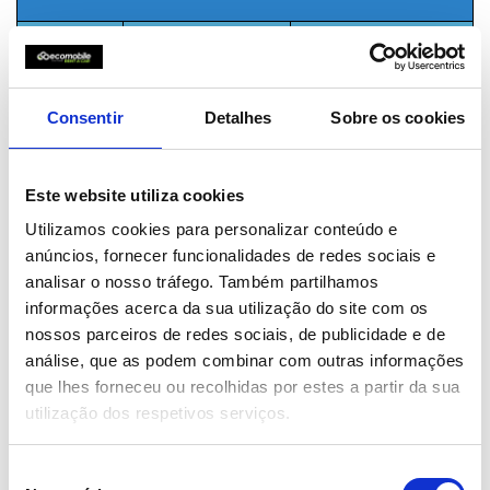
Até 1.500Kms
416,92€/mês
Até 2.000 Kms
457,57€/mês
12 MESES
Até 2.500 Kms
498,22€/mês
Consentir
Detalhes
Sobre os cookies
+ de 2.500 Kms
P. f. contactar
Aos valores apresentados acresce I. V. A. à taxa legal
em vigor de 23%
Este website utiliza cookies
Durante os meses de junho, julho, agosto e setembro
Utilizamos cookies para personalizar conteúdo e
não são aplicáveis os valores apresentados
anúncios, fornecer funcionalidades de redes sociais e
analisar o nosso tráfego. Também partilhamos
informações acerca da sua utilização do site com os
Peça já uma proposta de aluguer
nossos parceiros de redes sociais, de publicidade e de
através da modalidade
30 RENT
by
análise, que as podem combinar com outras informações
Ecomobile
e crie já uma solução
que lhes forneceu ou recolhidas por estes a partir da sua
de mobilidade para a sua
utilização dos respetivos serviços.
empresa.
Seleção
No prazo máximo de 48 horas