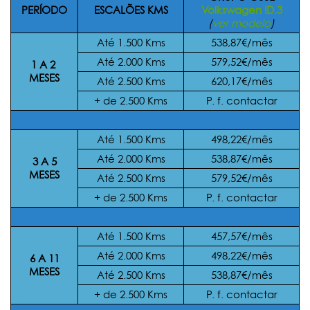
PERÍODO
ESCALÕES
KMS
Volkswagen ID.3
(
ver modelo
)
Até 1.500 Kms
538,87€/mês
Até 2.000 Kms
579,52€/mês
1 A 2
MESES
Até 2.500 Kms
620,17€/mês
+ de 2.500 Kms
P. f. contactar
Até 1.500 Kms
498,22€/mês
Até 2.000 Kms
538,87€/mês
3 A 5
MESES
Até 2.500 Kms
579,52€/mês
+ de 2.500 Kms
P. f. contactar
Até 1.500 Kms
457,57€/mês
Até 2.000 Kms
498,22€/mês
6 A 11
MESES
Até 2.500 Kms
538,87€/mês
+ de 2.500 Kms
P. f. contactar