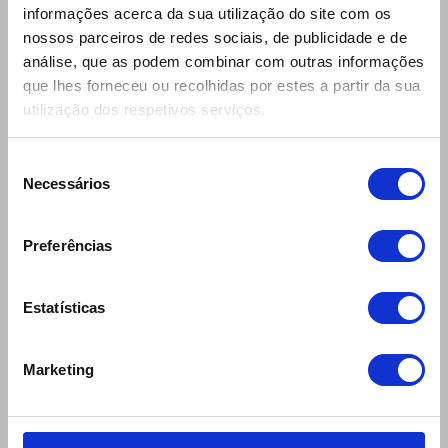
Condições Gerais de Aluguer
informações acerca da sua utilização do site com os
nossos parceiros de redes sociais, de publicidade e de
Perguntas e Respostas
análise, que as podem combinar com outras informações
Seguros e Coberturas
que lhes forneceu ou recolhidas por estes a partir da sua
Produtos e Serviços
utilização dos respetivos serviços.
Ecomobile Sport
Seleção
Blog
Necessários
de
MOB'50
consentimento
Contactos Úteis
Preferências
RGPD
Bicicletas
Estatísticas
Contactos Assistência Viagem
Dados Caixa Carga Comerciais
Marketing
COVID-19
Oferta de Emprego
Empresas