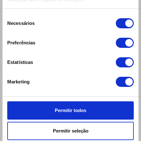
Seleção
Necessários
de
consentimento
Links
Preferências
30 Rent
Ecomobile
Estatísticas
Desks (locations and schedules)
General Rental Terms
Marketing
Questions and Answers
Insurances and Coverages
Products and Services
Permitir todos
Ecomobile Sport
Blog
Permitir seleção
MOB'50