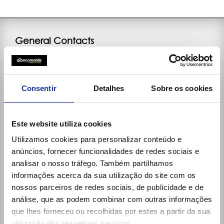
General Contacts
Rua da Aldeia, 375
4535-279 Paços de Brandão Vfr
(+351) 256 100 261 (national call)
Consentir
Detalhes
Sobre os cookies
Week Days:
9:00h - 12:30h / 14:00h - 19:00h
Saturdays:
9:00h - 13:00h / 14:00h - 19:00h
Este website utiliza cookies
reservas@ecomobile.pt
Utilizamos cookies para personalizar conteúdo e
anúncios, fornecer funcionalidades de redes sociais e
analisar o nosso tráfego. Também partilhamos
informações acerca da sua utilização do site com os
nossos parceiros de redes sociais, de publicidade e de
análise, que as podem combinar com outras informações
que lhes forneceu ou recolhidas por estes a partir da sua
utilização dos respetivos serviços.