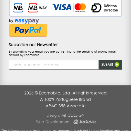
Subscribe our Newsletter
By submitting your email you are consenting to the sending of promotional
actions by Ecomobile.
Email
SUBMIT
Address
2026 © Ecomobile, Lda. All rights reserved
A 100% Portuguese Brand
ARAC 358 Associate
Design:
MHCDESIGN
Web Development:
The information provided, although accurate, is subject to confirmation and can't