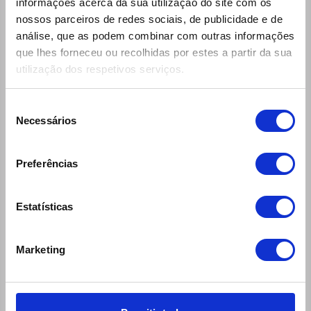
informações acerca da sua utilização do site com os
Questions and Answers
nossos parceiros de redes sociais, de publicidade e de
análise, que as podem combinar com outras informações
Insurances and Coverages
que lhes forneceu ou recolhidas por estes a partir da sua
Products and Services
utilização dos respetivos serviços.
Ecomobile Sport
Blog
Seleção
Necessários
de
MOB'50
consentimento
Useful Contacts
Preferências
RGPD
Bicycles
Estatísticas
Contacts Travel Assistance
(Vans) Cargo Box Data
Marketing
COVID-19
Oferta de Emprego
Corporate