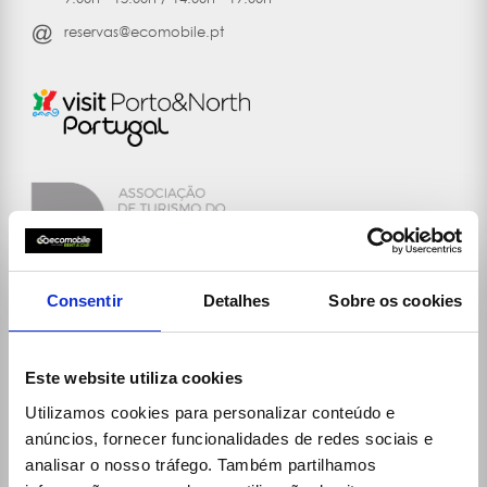
reservas@ecomobile.pt
Consentir
Detalhes
Sobre os cookies
Links
Este website utiliza cookies
30 Rent
Ecomobile
Utilizamos cookies para personalizar conteúdo e
anúncios, fornecer funcionalidades de redes sociais e
Desks (locations and schedules)
analisar o nosso tráfego. Também partilhamos
General Rental Terms