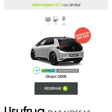
Volkswagen ID.3
ou similar
5
5
426
Grupo G00E
RESERVAR
Usufrua