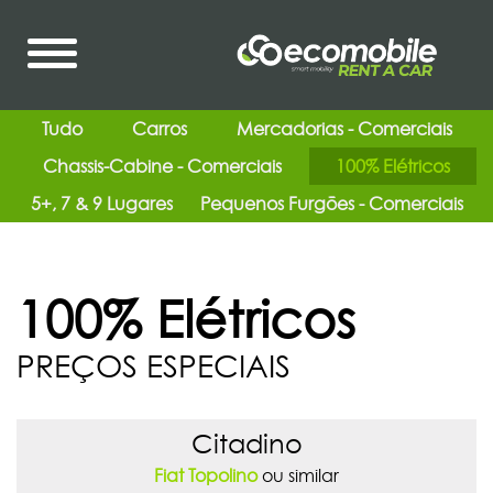
Tudo
Carros
Mercadorias - Comerciais
Chassis-Cabine - Comerciais
100% Elétricos
5+, 7 & 9 Lugares
Pequenos Furgões - Comerciais
100% Elétricos
PREÇOS ESPECIAIS
Citadino
Fiat Topolino
ou similar