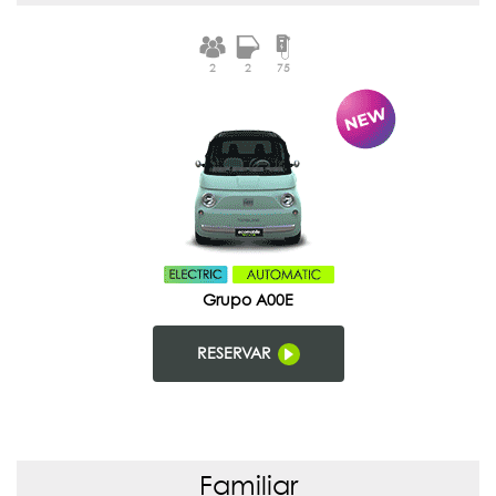
2
2
75
Grupo A00E
RESERVAR
Familiar