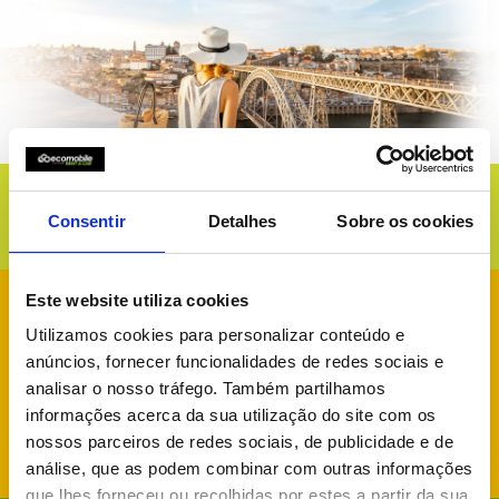
NOVO BALCÃO
Consentir
Detalhes
Sobre os cookies
VILA NOVA DE GAIA
Este website utiliza cookies
Utilizamos cookies para personalizar conteúdo e
anúncios, fornecer funcionalidades de redes sociais e
analisar o nosso tráfego. Também partilhamos
informações acerca da sua utilização do site com os
nossos parceiros de redes sociais, de publicidade e de
análise, que as podem combinar com outras informações
que lhes forneceu ou recolhidas por estes a partir da sua