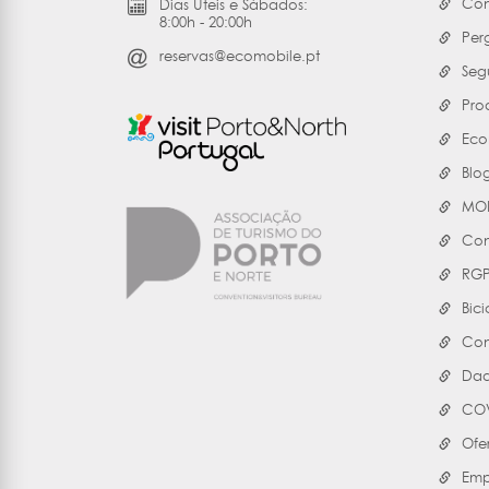
Con
Dias Úteis e Sábados:
8:00h - 20:00h
Per
reservas@ecomobile.pt
Seg
Pro
Eco
Blo
MOB
Con
RG
Bici
Con
Dad
COV
Ofe
Emp