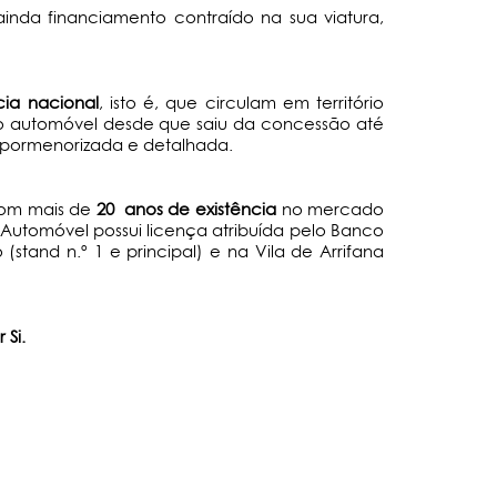
da financiamento contraído na sua viatura,
ia nacional
, isto é, que circulam em território
do automóvel desde que saiu da concessão até
a pormenorizada e detalhada.
com mais de
20 anos de existência
no mercado
utomóvel possui licença atribuída pelo Banco
stand n.º 1 e principal) e na Vila de Arrifana
 Si.