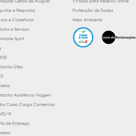
dições Gerais de Aluguer
5 Passos para Reserva Online
guntas e Respostas
Protecção de Dados
uros e Coberturas
Meio Ambiente
dutos e Serviços
mobile Sport
g
'50
tactos Úteis
PD
cletas
tactos Assistência Viagem
os Caixa Carga Comerciais
ID-19
rta de Emprego
resas